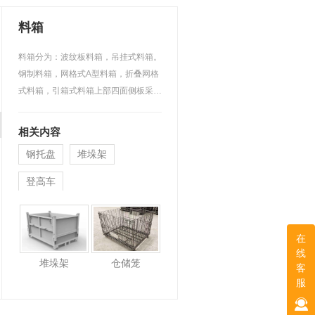
料箱
料箱分为：波纹板料箱，吊挂式料箱。
钢制料箱，网格式A型料箱，折叠网格
式料箱，引箱式料箱上部四面侧板采用
波纹板焊接，网格式料…
相关内容
钢托盘
堆垛架
登高车
在
线
堆垛架
仓储笼
客
服