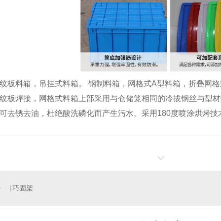
纹板料箱，吊挂式料箱。 钢制料箱，网格式A型料箱，折叠网
纹板焊接，网格式料箱上部采用与仓储笼相同的冷拔钢丝与型材
可去锈去油，杜绝酸洗磷化而产生污水。采用180度喷涂烘烤
堆垛架
登高车
仓储笼
巧固架