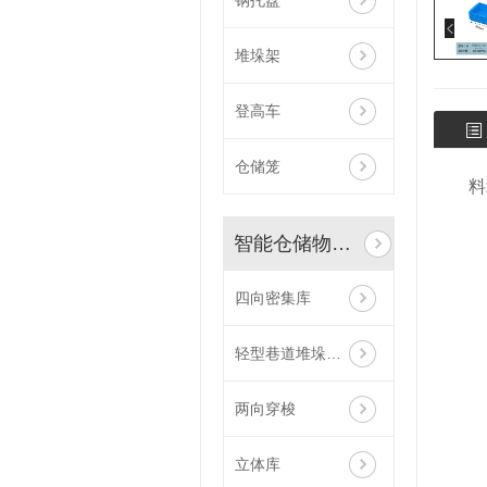
钢托盘
堆垛架
登高车
仓储笼
料
智能仓储物流系统
四向密集库
轻型巷道堆垛机立体库
两向穿梭
立体库