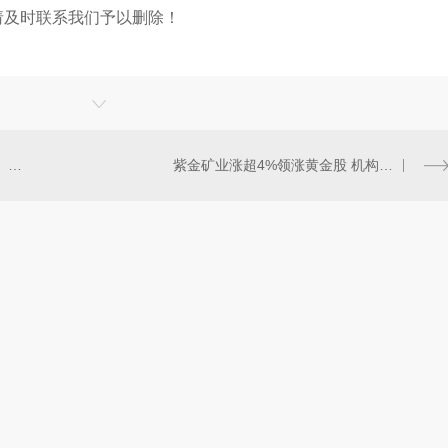
请及时联系我们予以删除！
科锐得公司：应急尖兵响应迅速、抗震有力
紫金矿业涨超4%领涨黄金股 机构指23年金价有望迎来上涨