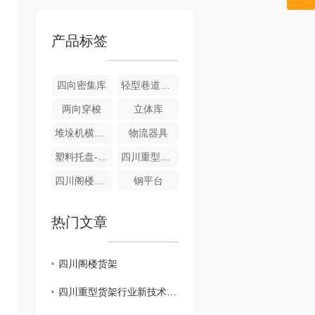
产品标签
四向密集库
轻型巷道堆垛机立体库
两向穿梭
立体库
堆垛机横梁式立库
物流器具
塑料托盘-四面进叉
四川重型货架-横梁式
四川阁楼货架
钢平台
热门文章
四川阁楼货架
四川重型货架行业新技术与应用探讨